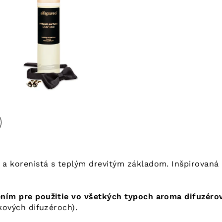
 a korenistá s teplým drevitým základom. Inšpirovan
ním pre použitie vo všetkých typoch aroma difuzér
kových difuzéroch).