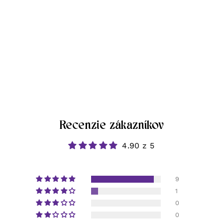
Recenzie zákazníkov
4.90 z 5
9
1
0
0