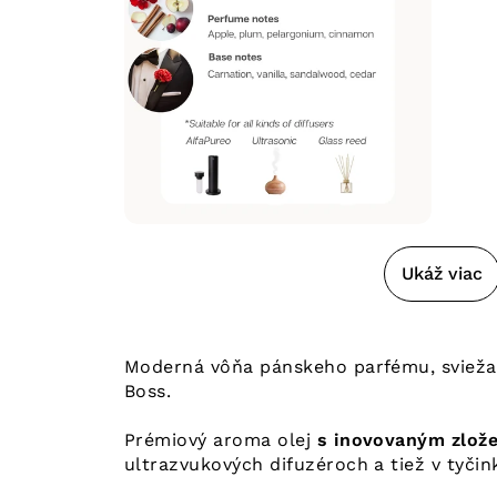
Ukáž viac
Moderná vôňa pánskeho parfému, svieža
Boss.
Prémiový aroma olej
s inovovaným zlože
ultrazvukových difuzéroch a tiež v tyčin