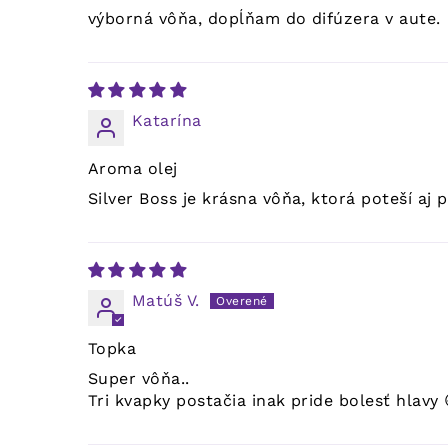
výborná vôňa, dopĺňam do difúzera v aute.
Katarína
Aroma olej
Silver Boss je krásna vôňa, ktorá poteší aj 
Matúš V.
Topka
Super vôňa..
Tri kvapky postačia inak pride bolesť hlavy 