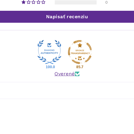
0
Napísať recenziu
100.0
85.7
Overené