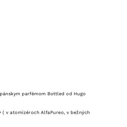
á pánskym parfémom Bottled od Hugo
ov
( v atomizéroch AlfaPureo, v bežných