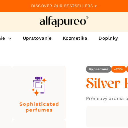
DISCOVER OUR BESTSELLERS >
ie
Upratovanie
Kozmetika
Doplnky
Vypredané
-23%
Silver
Prémiový aroma o