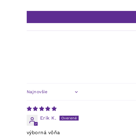
Sort by
Erik K.
výborná vôňa